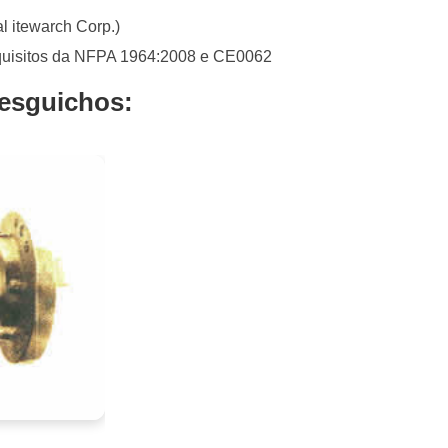
l itewarch Corp.)
quisitos da NFPA 1964:2008 e CE0062
esguichos: