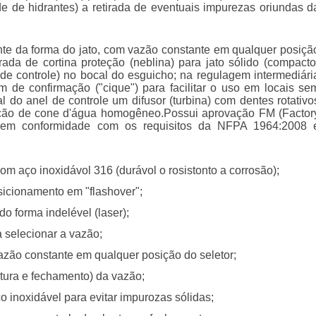
e de hidrantes) a retirada de eventuais impurezas oriundas d
nte da forma do jato, com vazão constante em qualquer posiçã
erada de cortina proteção (neblina) para jato sólido (compacto
 de controle) no bocal do esguicho; na regulagem intermediári
 de confirmação ("cique") para facilitar o uso em locais se
tal do anel de controle um difusor (turbina) com dentes rotativo
ação de cone d'água homogêneo.Possui aprovação FM (Factor
 em conformidade com os requisitos da NFPA 1964:2008 
 om aço inoxidávol 316 (durávol o rosistonto a corrosão);
sicionamento em "flashover";
o forma indelével (laser);
a selecionar a vazão;
azão constante em qualquer posição do seletor;
tura e fechamento) da vazão;
o inoxidável para evitar impurozas sólidas;