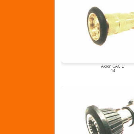
Akron CAC 1"
14