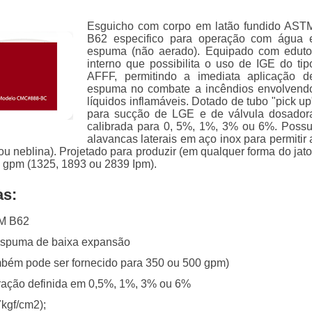
Esguicho com corpo em latão fundido AST
B62 especifico para operação com água 
espuma (não aerado). Equipado com eduto
interno que possibilita o uso de IGE do tip
AFFF, permitindo a imediata aplicação d
espuma no combate a incêndios envolvend
líquidos inflamáveis. Dotado de tubo "pick up
para sucção de LGE e de válvula dosador
calibrada para 0, 5%, 1%, 3% ou 6%. Possu
alavancas laterais em aço inox para permitir 
 ou neblina). Projetado para produzir (em qualquer forma do jato
 gpm (1325, 1893 ou 2839 Ipm).
as:
TM B62
espuma de baixa expansão
bém pode ser fornecido para 350 ou 500 gpm)
bração definida em 0,5%, 1%, 3% ou 6%
7kgf/cm2);