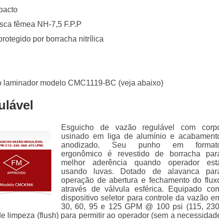
pacto
sca fêmea NH-7,5 F.P.P
otegido por borracha nitrílica
 laminador modelo CMC1119-BC (veja abaixo)
ulável
Esguicho de vazão regulável com corp
usinado em liga de alumínio e acabament
anodizado. Seu punho em format
ergonômico é revestido de borracha par
melhor aderência quando operador est
usando luvas. Dotado de alavanca par
operação de abertura e fechamento do flux
através de válvula esférica. Equipado co
dispositivo seletor para controle da vazão e
30, 60, 95 e 125 GPM @ 100 psi (115, 230
e limpeza (flush) para permitir ao operador (sem a necessidad