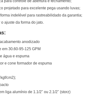
a para controle de abertura e fechamento;
o projetado para excelente pega usando luvas;
orma indelével para rastreabilidado da garantia;
 o ajuste da forma do jato.
as:
e acabamento anodizado
le em 30.60-95-125 GPM
de água e espuma
tor e cone formador de espuma
7kgf/cm2);
pacto
 liga alumínio de 1.1/2" ou 2.1/2" (storz)