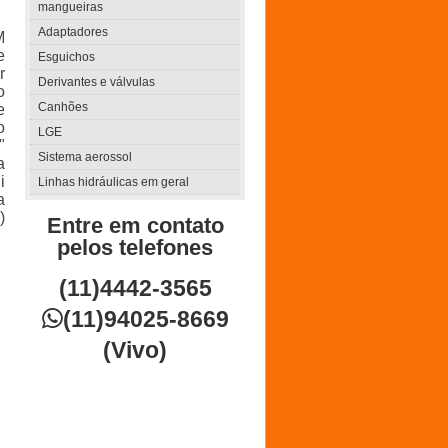
mangueiras
Adaptadores
M
e
Esguichos
r
Derivantes e válvulas
o
Canhões
e
o
LGE
"
Sistema aerossol
a
i
Linhas hidráulicas em geral
a
)
Entre em contato
pelos telefones
(11)4442-3565

(11)94025-8669
(Vivo)