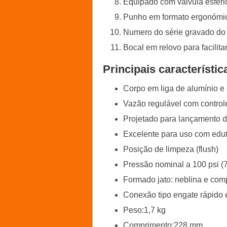
Equipado com válvula esféric
Punho em formato ergonómic
Numero do série gravado do f
Bocal em relovo para facilitar
Principais característic
Corpo em liga de alumínio 
Vazão regulável com contro
Projetado para lançamento 
Excelente para uso com edu
Posição de limpeza (flush)
Pressão nominal a 100 psi (
Formado jato: neblina e com
Conexão tipo engate rápido em
Peso:1,7 kg
Comprimento:228 mm