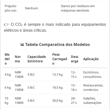
Prejuízo
Danos por resíduos em
Nenhum
pós-uso
máquinas sensíveis
👉 O CO₂ é sempre o mais indicado para equipamentos
elétricos e áreas críticas.
📊 Tabela Comparativa dos Modelos
Mo
Peso
Nor
Capacidade
Desc
del
Carregad
Aplicação
ma
Extintora
arga
o
o
NBR
12–
Escritórios,
4 kg
5-B:C
13,7 kg
15808
15 s
consultórios
NBR
15–
Restaurantes,
6 kg
5-B:C
19,5 kg
15808
18 s
comércios
10
NBR
24–
Galpões,
5-B:C
30,0 kg
kg
15809
27 s
subestações