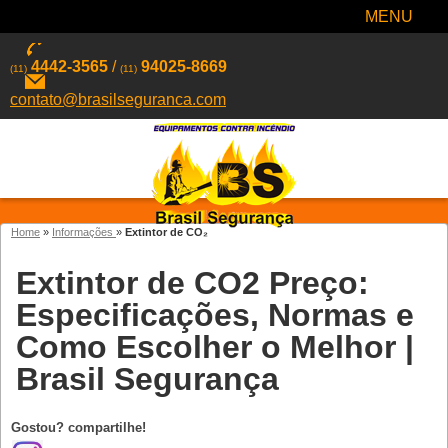
MENU
4442-3565
/
94025-8669
(11)
(11)
contato@brasilseguranca.com
Home
»
Informações
»
Extintor de CO₂
Extintor de CO2 Preço:
Especificações, Normas e
Como Escolher o Melhor |
Brasil Segurança
Gostou? compartilhe!