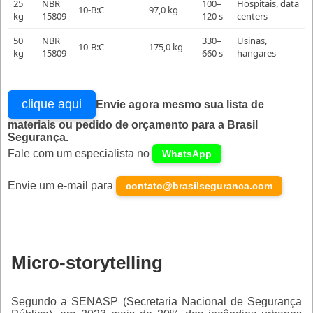
25
NBR
100–
Hospitais, data
10-B:C
97,0 kg
kg
15809
120 s
centers
50
NBR
330–
Usinas,
10-B:C
175,0 kg
kg
15809
660 s
hangares
clique aqui
Envie agora mesmo sua lista de
materiais ou pedido de orçamento para a Brasil
Segurança.
Fale com um especialista no
WhatsApp
Envie um e-mail para
contato@brasilseguranca.com
Micro-storytelling
Segundo a SENASP (Secretaria Nacional de Segurança