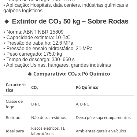
• Aplicação: Hospitais, data centers, indústrias químicas e
galpões logísticos
🔹 Extintor de CO₂ 50 kg – Sobre Rodas
• Norma: ABNT NBR 15809
• Capacidade extintora: 10-B:C
• Pressão de trabalho: 12,6 MPa
• Pressão de ensaio hidrostático: 21 MPa
• Peso carregado: 175,0 kg
• Tempo de descarga: 330–660 s
• Aplicação: Usinas, hangares, grandes indústrias
🔥 Comparativo: CO₂ x Pó Químico
Caracterís
CO₂
Pó Químico
tica
Classe de
B e C
A, B e C
fogo
Resíduo
Não deixa resíduos
Deixa pó e suja equipamentos
Riscos elétricos, TI,
Ideal para
Ambientes gerais e veículos
laboratórios