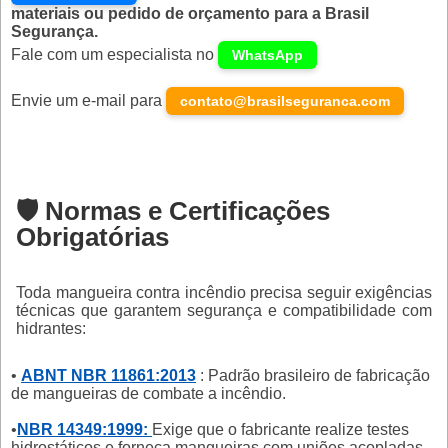
materiais ou pedido de orçamento para a Brasil
Segurança.
Fale com um especialista no
WhatsApp
Envie um e-mail para
contato@brasilseguranca.com
🛡️ Normas e Certificações
Obrigatórias
Toda mangueira contra incêndio precisa seguir exigências
técnicas que garantem segurança e compatibilidade com
hidrantes:
•
ABNT NBR 11861:2013
: Padrão brasileiro de fabricação
de mangueiras de combate a incêndio.
•
NBR 14349:1999:
Exige que o fabricante realize testes
hidrostáticos e forneça mangueiras com uniões acopladas