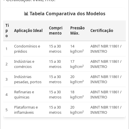
📊 Tabela Comparativa dos Modelos
Ti
Compri
Pressão
p
Aplicação Ideal
Certificação
mento
Máx.
o
Condomínios e
15 a 30
14
ABNT NBR 11861 /
1
prédios
metros
kgf/cm²
INMETRO
Indústrias e
15 a 30
17
ABNT NBR 11861 /
2
comércios
metros
kgf/cm²
INMETRO
Indústrias
15 a 30
20
ABNT NBR 11861 /
3
pesadas, portos
metros
kgf/cm²
INMETRO
Refinarias e
15 a 30
18
ABNT NBR 11861 /
4
químicas
metros
kgf/cm²
INMETRO
Plataformas e
15 a 30
20
ABNT NBR 11861 /
5
inflamáveis
metros
kgf/cm²
INMETRO