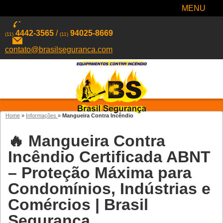
MENU
4442-3565
/
94025-8669
(11)
(11)
contato@brasilseguranca.com
Home
»
Informações
»
Mangueira Contra Incêndio
🔥 Mangueira Contra
Incêndio Certificada ABNT
– Proteção Máxima para
Condomínios, Indústrias e
Comércios | Brasil
Segurança