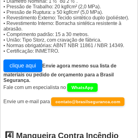
• Diâmetro Nominal: 1 ½" ou 2 ½".
• Pressão de Trabalho: 20 kgf/cm² (2,0 MPa).
• Pressão de Ruptura: ≥ 50 kgf/cm² (5,0 MPa).
• Revestimento Externo: Tecido sintético duplo (poliéster).
• Revestimento Interno: Borracha sintética resistente à
abrasão.
• Comprimento padrão: 15 a 30 metros.
• União: Tipo Storz, com cravação de fábrica.
• Normas obrigatórias: ABNT NBR 11861 / NBR 14349.
• Certificação: INMETRO.
clique aqui
Envie agora mesmo sua lista de
materiais ou pedido de orçamento para a Brasil
Segurança.
Fale com um especialista no
WhatsApp
Envie um e-mail para
contato@brasilseguranca.com
4️⃣ Mangueira Contra Incêndio