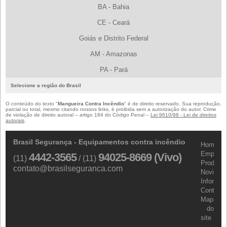
BA - Bahia
CE - Ceará
Goiás e Distrito Federal
AM - Amazonas
PA - Pará
Selecione a região do Brasil
O conteúdo do texto "
Mangueira Contra Incêndio
" é de direito reservado. Sua reprodução,
parcial ou total, mesmo citando nossos links, é proibida sem a autorização do autor. Crime
de violação de direito autoral – artigo 184 do Código Penal –
Lei 9610/98 - Lei de direitos
autorais
.
Brasil Segurança - Equipamentos contra incêndio
Home
Empresa
4442-3565
94025-8669 (Vivo)
(11)
/ (11)
Produtos
contato@brasilseguranca.com
Novidad
Informa
Contato
Mapa
do
site