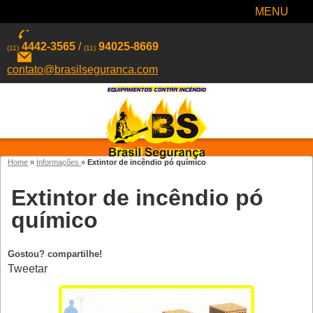
MENU
4442-3565
/
94025-8669
(11)
(11)
contato@brasilseguranca.com
Home
»
Informações
»
Extintor de incêndio pó químico
Extintor de incêndio pó
químico
Gostou? compartilhe!
Tweetar