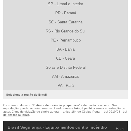
SP - Litoral e Interior
PR - Paraná
SC - Santa Catarina
RS - Rio Grande do Sul
PE - Pernambuco
BA - Bahia
CE - Ceará
Goiás e Distrito Federal
AM - Amazonas
PA - Pará
Selecione a região do Brasil
O conteúdo do texto "
Extintor de incêndio pó químico
" é de direito reservado. Sua
reprodução, parcial ou total, mesmo citando nossos links, é proibida sem a autorização do
autor. Crime de violação de direito autoral – artigo 184 do Código Penal –
Lei 9610/98 - Lei
de direitos autorais
.
Brasil Segurança - Equipamentos contra incêndio
Home