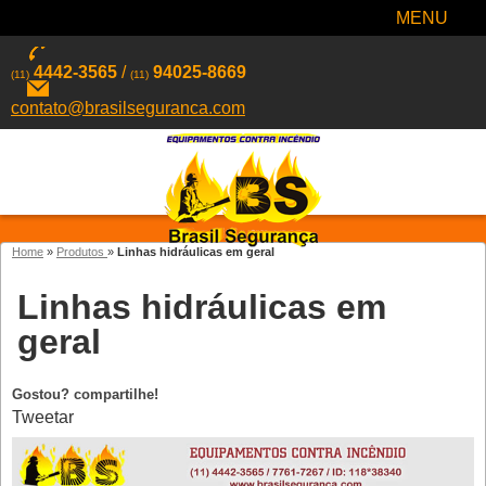
MENU
4442-3565
/
94025-8669
(11)
(11)
contato@brasilseguranca.com
Home
»
Produtos
»
Linhas hidráulicas em geral
Linhas hidráulicas em
geral
Gostou? compartilhe!
Tweetar