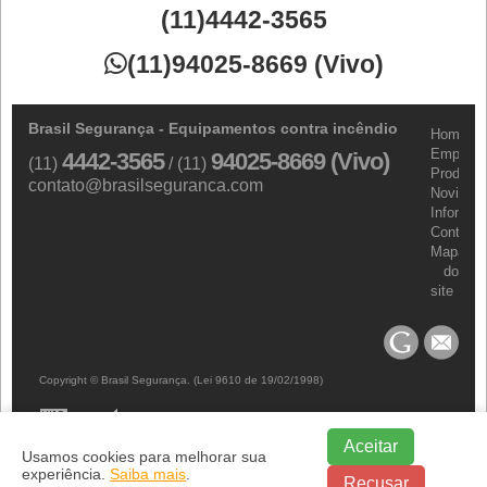
(11)4442-3565

(11)94025-8669 (Vivo)
Brasil Segurança - Equipamentos contra incêndio
Home
Empresa
4442-3565
94025-8669 (Vivo)
(11)
/ (11)
Produtos
contato@brasilseguranca.com
Novidad
Informa
Contato
Mapa
do
site
Copyright © Brasil Segurança. (Lei 9610 de 19/02/1998)
Aceitar
Usamos cookies para melhorar sua
experiência.
Saiba mais
.
Recusar