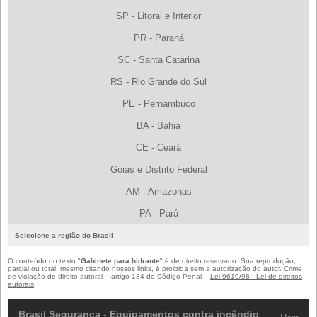
SP - Litoral e Interior
PR - Paraná
SC - Santa Catarina
RS - Rio Grande do Sul
PE - Pernambuco
BA - Bahia
CE - Ceará
Goiás e Distrito Federal
AM - Amazonas
PA - Pará
Selecione a região do Brasil
O conteúdo do texto "
Gabinete para hidrante
" é de direito reservado. Sua reprodução,
parcial ou total, mesmo citando nossos links, é proibida sem a autorização do autor. Crime
de violação de direito autoral – artigo 184 do Código Penal –
Lei 9610/98 - Lei de direitos
autorais
.
Brasil Segurança - Equipamentos contra incêndio