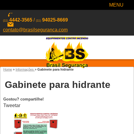
MENU
4442-3565
/
94025-8669
(11)
(11)
contato@brasilseguranca.com
Home
»
Informações
»
Gabinete para hidrante
Gabinete para hidrante
Gostou? compartilhe!
Tweetar