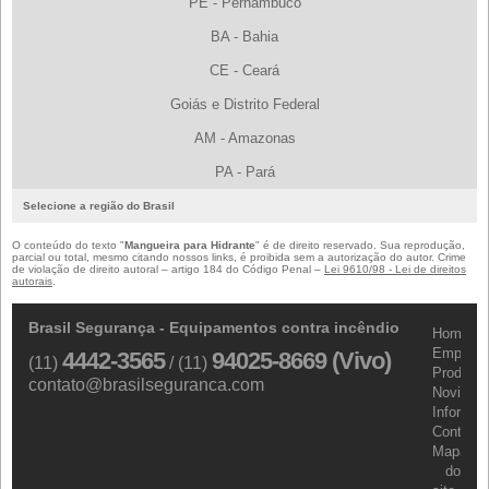
PE - Pernambuco
BA - Bahia
CE - Ceará
Goiás e Distrito Federal
AM - Amazonas
PA - Pará
Selecione a região do Brasil
O conteúdo do texto "
Mangueira para Hidrante
" é de direito reservado. Sua reprodução,
parcial ou total, mesmo citando nossos links, é proibida sem a autorização do autor. Crime
de violação de direito autoral – artigo 184 do Código Penal –
Lei 9610/98 - Lei de direitos
autorais
.
Brasil Segurança - Equipamentos contra incêndio
Home
Empresa
4442-3565
94025-8669 (Vivo)
(11)
/ (11)
Produtos
contato@brasilseguranca.com
Novidad
Informa
Contato
Mapa
do