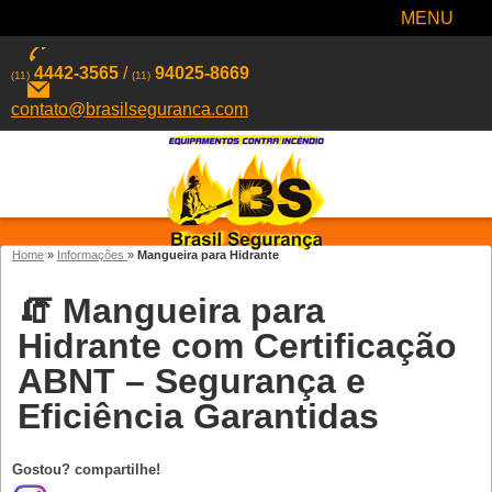
MENU
4442-3565
/
94025-8669
(11)
(11)
contato@brasilseguranca.com
Home
»
Informações
»
Mangueira para Hidrante
🧯 Mangueira para
Hidrante com Certificação
ABNT – Segurança e
Eficiência Garantidas
Gostou? compartilhe!