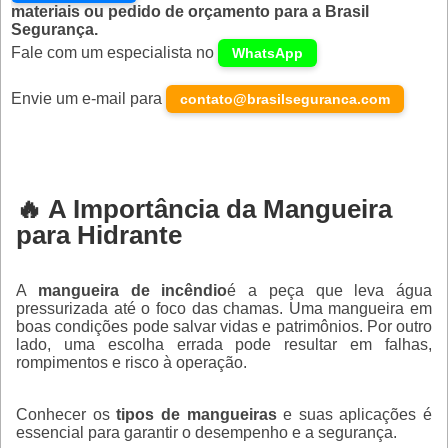
materiais ou pedido de orçamento para a Brasil
l
Segurança.
d
m
Fale com um especialista no
WhatsApp
o
p
Envie um e-mail para
contato@brasilseguranca.com
d
o
p
a
B
S
🔥 A Importância da Mangueira
F
para Hidrante
c
u
e
n
A
mangueira de incêndio
é a peça que leva água
pressurizada até o foco das chamas. Uma mangueira em
boas condições pode salvar vidas e patrimônios. Por outro
lado, uma escolha errada pode resultar em falhas,
E
rompimentos e risco à operação.
u
e
m
Conhecer os
tipos de mangueiras
e suas aplicações é
p
essencial para garantir o desempenho e a segurança.