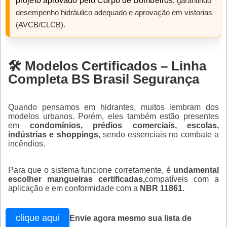
projeto aprovado pelo Corpo de Bombeiros
, garantindo
desempenho hidráulico adequado e aprovação em vistorias
(AVCB/CLCB).
S
🛠️ Modelos Certificados – Linha
Completa BS Brasil Segurança
s
Quando pensamos em hidrantes, muitos lembram dos
modelos urbanos. Porém, eles também estão presentes
em
condomínios, prédios comerciais, escolas,
indústrias e shoppings,
sendo essenciais no combate a
incêndios.
Para que o sistema funcione corretamente, é
undamental
escolher mangueiras certificadas,
compatíveis com a
aplicação e em conformidade com a
NBR 11861.
E
a
clique aqui
Envie agora mesmo sua lista de
s