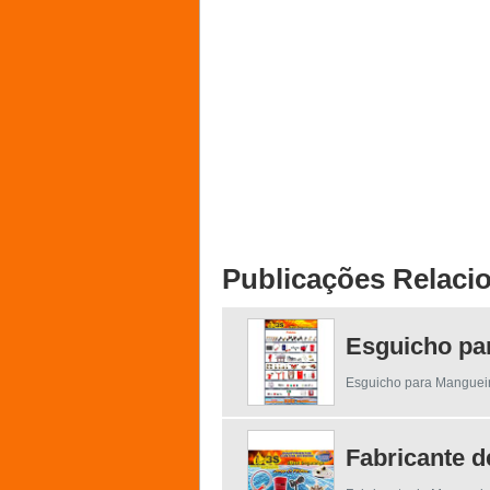
Publicações Relaci
Esguicho pa
Esguicho para Mangueir
Fabricante d