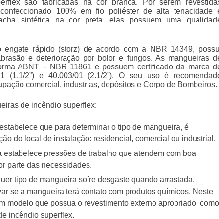
erflex
são fabricadas na cor branca. Por serem revestida
l confeccionado 100% em fio poliéster de alta tenacidade 
acha sintética na cor preta, elas possuem uma qualidad
ipo engate rápido (storz) de acordo com a NBR 14349, possu
 abrasão e deterioração por bolor e fungos. As
mangueiras d
orma ABNT – NBR 11861 e possuem certificado da marca d
1 (1.1/2”) e 40.003/01 (2.1/2”). O seu uso é recomendad
upação comercial, industrias, depósitos e Corpo de Bombeiros.
eiras de incêndio superflex:
estabelece que para determinar o tipo de mangueira, é
ção do local de instalação: residencial, comercial ou industrial.
a estabelece pressões de trabalho que atendem com boa
r parte das necessidades.
quer tipo de mangueira sofre desgaste quando arrastada.
r se a mangueira terá contato com produtos químicos. Neste
um modelo que possua o revestimento externo apropriado, como
e incêndio superflex
.