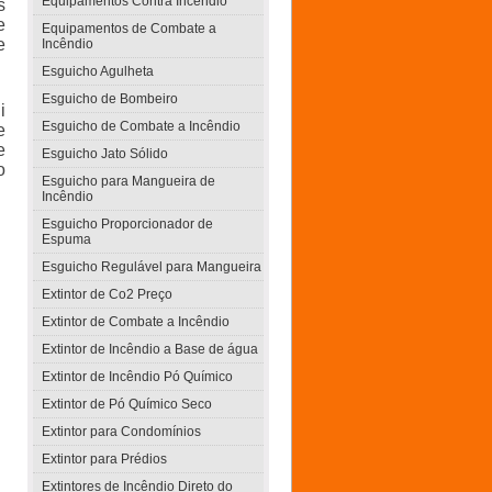
Equipamentos Contra Incêndio
s
e
Equipamentos de Combate a
e
Incêndio
Esguicho Agulheta
Esguicho de Bombeiro
i
Esguicho de Combate a Incêndio
e
e
Esguicho Jato Sólido
o
Esguicho para Mangueira de
Incêndio
Esguicho Proporcionador de
Espuma
Esguicho Regulável para Mangueira
Extintor de Co2 Preço
Extintor de Combate a Incêndio
Extintor de Incêndio a Base de água
Extintor de Incêndio Pó Químico
Extintor de Pó Químico Seco
Extintor para Condomínios
Extintor para Prédios
Extintores de Incêndio Direto do