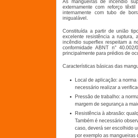
As
mangueiras de incêndio sup
externamente com reforço têxti
internamente com tubo de borr
inigualável.
Constituída a partir de união t
excelente resistência a ruptura,
incêndio superflex
respeitam a n
conformidade ABNT n° 40.002/0
principalmente para prédios de oc
Características básicas das mangu
Local de aplicação: a norma 
necessário realizar a verifica
Pressão de trabalho: a norm
margem de segurança a maio
Resistência à abrasão: qual
Também é necessário observa
caso, deverá ser escolhido 
por exemplo as
mangueiras d