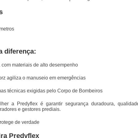
s
 metros
a diferença:
da com materiais de alto desempenho
Storz agiliza o manuseio em emergências
as técnicas exigidas pelo Corpo de Bombeiros
her a Predyflex é garantir segurança duradoura, qualidad
oradores e gestores prediais.
rotege de verdade
ra Predyflex