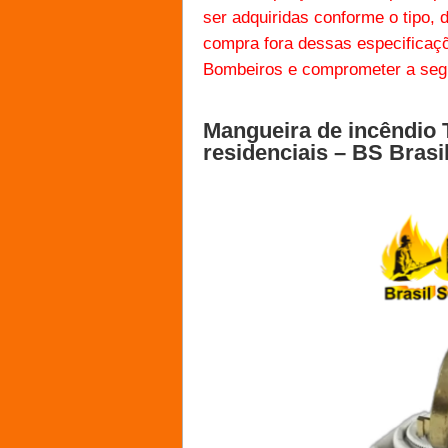
ser adquiridas conforme o
tipo,
compra fora dessas especifica
Bombeiros
e comprometer a segu
Mangueira de incêndio 
residenciais – BS Bras