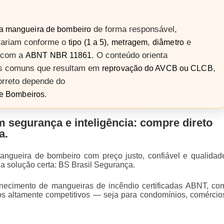
de forma responsável,
a mangueira de bombeiro
variam conforme o
,
,
e
tipo (1 a 5)
metragem
diâmetro
o com a
. O conteúdo orienta
ABNT NBR 11861
os comuns que resultam em
,
reprovação do AVCB ou CLCB
orreto depende do
.
de Bombeiros
 segurança e inteligência: compre direto
a.
ngueira de bombeiro com preço justo, confiável e qualidad
a solução certa:
BS Brasil Segurança
.
rnecimento de
mangueiras de incêndio certificadas ABNT
, co
ços altamente competitivos — seja para condomínios, comércio