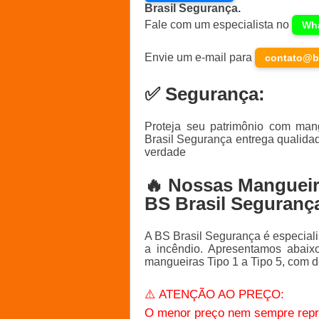
Brasil Segurança.
Fale com um especialista no
Wh
Envie um e-mail para
contato@b
✅ Segurança:
Proteja seu patrimônio com man
Brasil Segurança entrega qualida
verdade
🔥 Nossas Mangueir
BS Brasil Seguranç
A BS Brasil Segurança é especiali
a incêndio. Apresentamos abaix
mangueiras Tipo 1 a Tipo 5, com 
⚠️ ATENÇÃO AO PREÇO:
O
menor preço
nem sempre repre